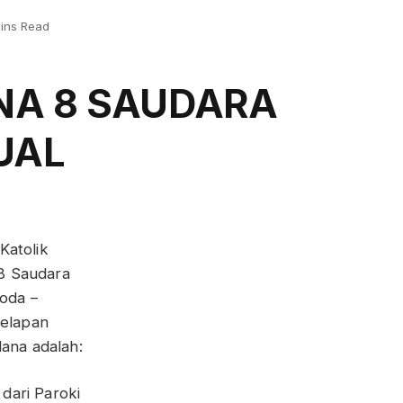
ins Read
NA 8 SAUDARA
UAL
Katolik
 8 Saudara
noda –
Delapan
ana adalah:
 dari Paroki