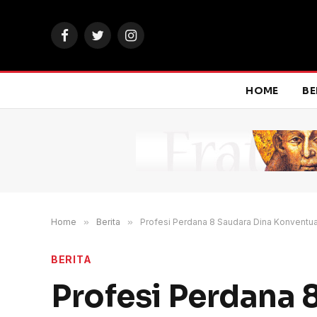
Facebook
Twitter
Instagram
HOME
BE
Home
»
Berita
»
Profesi Perdana 8 Saudara Dina Konventua
BERITA
Profesi Perdana 