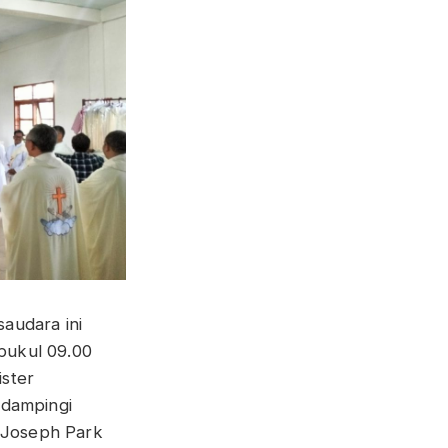
saudara ini
pukul 09.00
ister
i dampingi
 Joseph Park