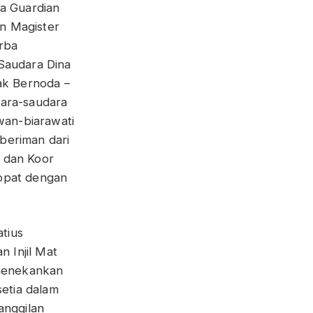
a Guardian
an Magister
rba
Saudara Dina
ak Bernoda –
udara-saudara
wan-biarawati
 beriman dari
 dan Koor
aopat dengan
atius
n Injil Mat
 menekankan
setia dalam
anggilan