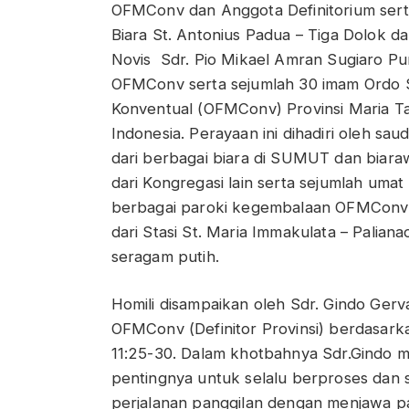
OFMConv dan Anggota Definitorium sert
Biara St. Antonius Padua – Tiga Dolok d
Novis Sdr. Pio Mikael Amran Sugiaro Pu
OFMConv serta sejumlah 30 imam Ordo 
Konventual (OFMConv) Provinsi Maria T
Indonesia. Perayaan ini dihadiri oleh sa
dari berbagai biara di SUMUT dan biara
dari Kongregasi lain serta sejumlah umat
berbagai paroki kegembalaan OFMConv
dari Stasi St. Maria Immakulata – Palian
seragam putih.
Homili disampaikan oleh Sdr. Gindo Gerv
OFMConv (Definitor Provinsi) berdasarka
11:25-30. Dalam khotbahnya Sdr.Gindo
pentingnya untuk selalu berproses dan 
perjalanan panggilan dengan menjawa p