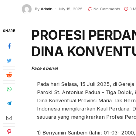
By
Admin
July 15, 2025
No Comments
3 M
PROFESI PERDA
SHARE
DINA KONVENT
Pace e bene!
Pada hari Selasa, 15 Juli 2025, di Gereja 
Paroki St. Antonius Padua – Tiga Dolok,
Dina Konventual Provinsi Maria Tak Ber
Indonesia mengikrarkan Kaul Perdana. 
sauuara yang mengikrarkan Profesi Perd
1) Benyamin Sanbein (lahir: 01-03- 2000,