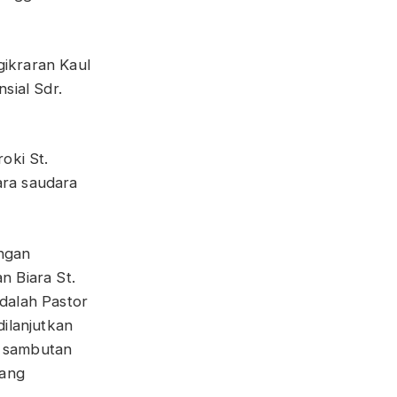
ikraran Kaul
sial Sdr.
oki St.
ara saudara
ngan
n Biara St.
dalah Pastor
dilanjutkan
, sambutan
ang