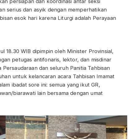
kan persiapan dan koordinasi antar seksi
an serius dan asyik dengan memperhatikan
hbisan esok hari karena Liturgi adalah Perayaan
 18.30 WIB dipimpin oleh Minister Provinsial,
an petugas antifonaris, lektor, dan misdinar
ama Persaudaraan dan seluruh Panitia Tahbisan
han untuk kelancaran acara Tahbisan Imamat
alam ibadat sore ini: semua yang ikut GR,
awan/biarawati lain bersama dengan umat