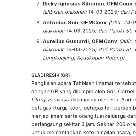
Ricky Ignasius Siburian,
OFMConv
tahbisan diakonat:
14-03-2025
; dari 
Antonius Son,
OFMConv
(lahir: 24-
diakonat:
14-03-2025
; dari Paroki S
Aurelius Gustardi,
OFMConv
(lahir:
diakonat:
14-03-2025
; dari Paroki St
Lengkuajang, Keuskupan Ruteng)
GLADI RESIK (GR)
Rangkaian acara Tahbisan Imamat tersebut
dengan GR yang dipimpin oleh Sdr. Corne
Liturgi Provinsi)
didampingi oleh Sdr. And
petugas liturgi, koor, petugas tari perse
menjadi imam serta orang tua/keluarga dari
berlangsung sekitar 3 jam. Sekitar 200 ora
untuk memantapkan keterampilan acara, m