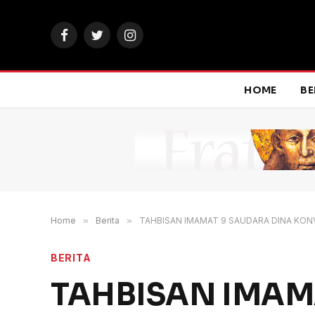
Facebook
Twitter
Instagram
HOME
BE
Home
»
Berita
»
TAHBISAN IMAMAT 9 SAUDARA DINA KON
BERITA
TAHBISAN IMAM