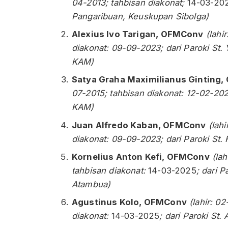
04-2013; tahbisan diakonat;
14-03-20
Pangaribuan, Keuskupan Sibolga)
Alexius Ivo Tarigan,
OFMConv
(lahi
diakonat: 09-09-2023; dari Paroki St.
KAM)
Satya Graha Maximilianus Ginting,
07-2015; tahbisan diakonat: 12-02-202
KAM)
Juan Alfredo Kaban,
OFMConv
(lah
diakonat: 09-09-2023; dari Paroki St. 
Kornelius Anton Kefi,
OFMConv
(la
tahbisan diakonat:
14-03-2025
; dari 
Atambua)
Agustinus Kolo,
OFMConv
(lahir: 0
diakonat:
14-03-2025
; dari Paroki St