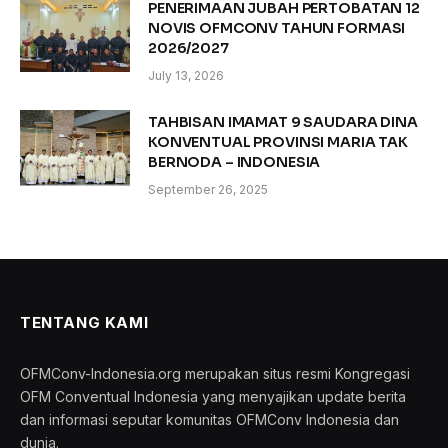
PENERIMAAN JUBAH PERTOBATAN 12
NOVIS OFMCONV TAHUN FORMASI
2026/2027
July 13, 2026
TAHBISAN IMAMAT 9 SAUDARA DINA
KONVENTUAL PROVINSI MARIA TAK
BERNODA – INDONESIA
September 26, 2025
TENTANG KAMI
OFMConv-Indonesia.org merupakan situs resmi Kongregasi
OFM Conventual Indonesia yang menyajikan update berita
dan informasi seputar komunitas OFMConv Indonesia dan
dunia.