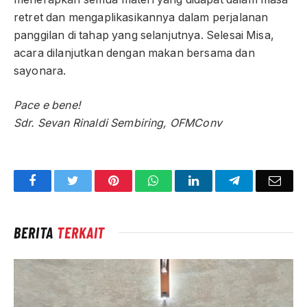
retret dan mengaplikasikannya dalam perjalanan
panggilan di tahap yang selanjutnya. Selesai Misa,
acara dilanjutkan dengan makan bersama dan
sayonara.
Pace e bene!
Sdr. Sevan Rinaldi Sembiring, OFMConv
Facebook
Twitter
Pinterest
WhatsApp
LinkedIn
Telegram
Emai
BERITA
TERKAIT