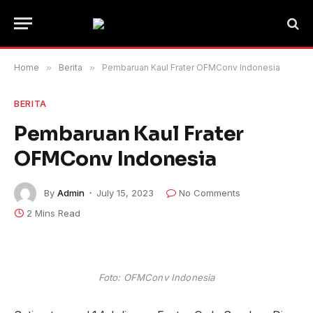
Home
»
Berita
»
Pembaruan Kaul Frater OFMConv Indonesia
BERITA
Pembaruan Kaul Frater
OFMConv Indonesia
By
Admin
July 15, 2023
No Comments
2 Mins Read
Foto: OFMConv Indonesia