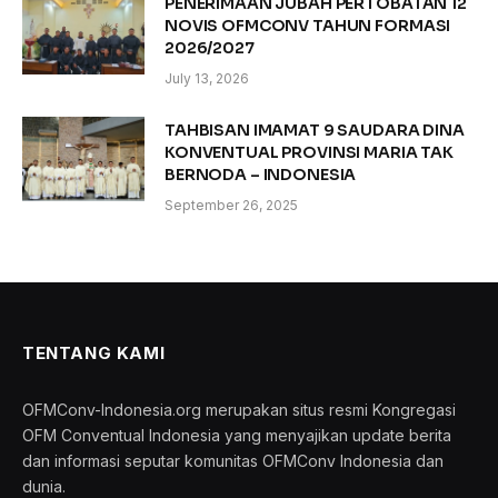
PENERIMAAN JUBAH PERTOBATAN 12
NOVIS OFMCONV TAHUN FORMASI
2026/2027
July 13, 2026
TAHBISAN IMAMAT 9 SAUDARA DINA
KONVENTUAL PROVINSI MARIA TAK
BERNODA – INDONESIA
September 26, 2025
TENTANG KAMI
OFMConv-Indonesia.org merupakan situs resmi Kongregasi
OFM Conventual Indonesia yang menyajikan update berita
dan informasi seputar komunitas OFMConv Indonesia dan
dunia.