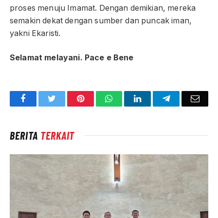
proses menuju Imamat. Dengan demikian, mereka
semakin dekat dengan sumber dan puncak iman,
yakni Ekaristi.
Selamat melayani. Pace e Bene
Facebook
Twitter
Pinterest
WhatsApp
LinkedIn
Telegram
Emai
BERITA
TERKAIT