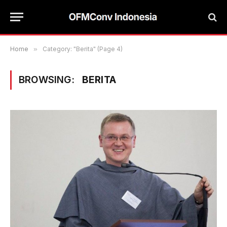
Home
»
Category: "Berita" (Page 4)
BROWSING:
BERITA