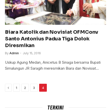
Biara Katolik dan Novisiat OFMConv
Santo Antonius Padua Tiga Dolok
Diresmikan
By
Admin
July 15, 2016
Uskup Agung Medan, Anicetus B Sinaga bersama Bupati
Simalungun JR Saragih meresmikan Biara dan Novisiat…
Previous
1
2
3
4
TERKINI