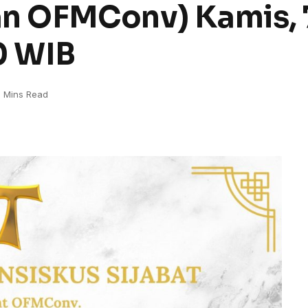
an OFMConv) Kamis, 
0 WIB
 Mins Read