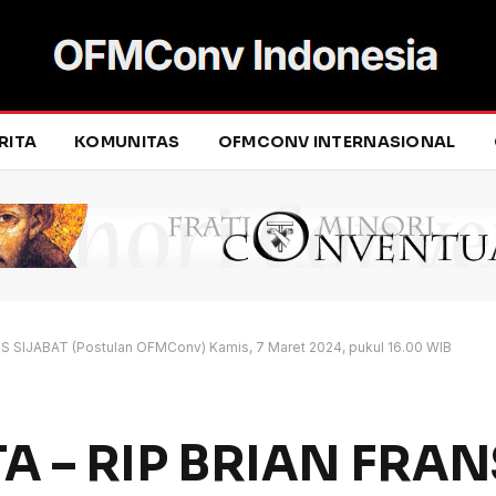
RITA
KOMUNITAS
OFMCONV INTERNASIONAL
 SIJABAT (Postulan OFMConv) Kamis, 7 Maret 2024, pukul 16.00 WIB
TA – RIP BRIAN FRA