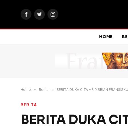
Facebook
Twitter
Instagram
HOME
BE
Home
»
Berita
»
BERITA DUKA CITA – RIP BRIAN FRANSISKUS
BERITA
BERITA DUKA CI