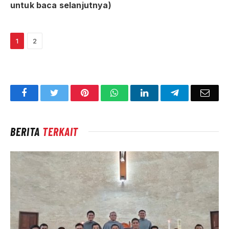
untuk baca selanjutnya)
1
2
Facebook
Twitter
Pinterest
WhatsApp
LinkedIn
Telegram
Emai
BERITA
TERKAIT