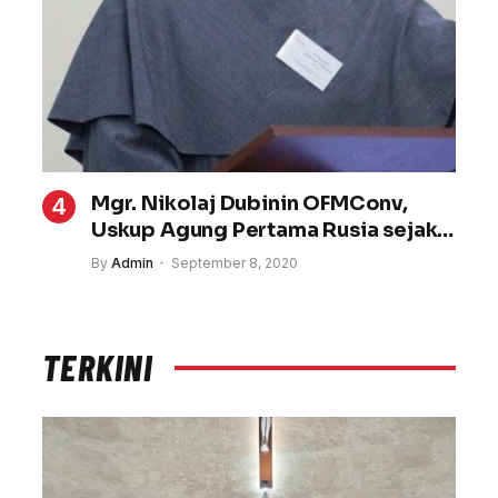
Mgr. Nikolaj Dubinin OFMConv,
Uskup Agung Pertama Rusia sejak
Runtuhnya Rezim Komunis
By
Admin
September 8, 2020
TERKINI