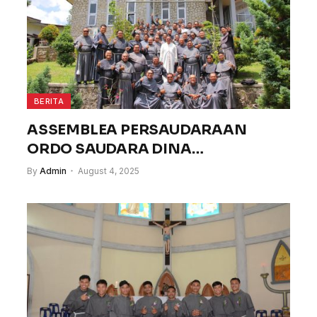
BERITA
ASSEMBLEA PERSAUDARAAN
ORDO SAUDARA DINA
KONVENTUAL (OFMConv)
By
Admin
August 4, 2025
PROVINSI MARIA TAK BERNODA –
INDONESIA, Tiga Dolok dan
Sinaksak, 14-17 Juli 2025