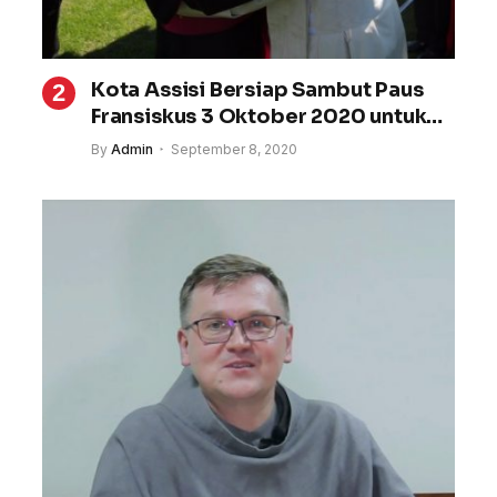
Kota Assisi Bersiap Sambut Paus
Fransiskus 3 Oktober 2020 untuk
Rilis Ensiklik “Fratelli Tutti”
By
Admin
September 8, 2020