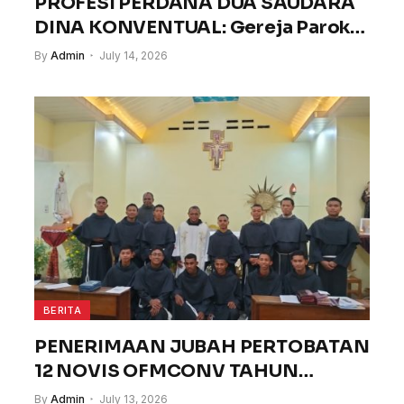
PROFESI PERDANA DUA SAUDARA
DINA KONVENTUAL: Gereja Paroki
St. Antonius Padua – Tiga Dolok, 14
By
Admin
July 14, 2026
Juli 2026
BERITA
PENERIMAAN JUBAH PERTOBATAN
12 NOVIS OFMCONV TAHUN
FORMASI 2026/2027
By
Admin
July 13, 2026