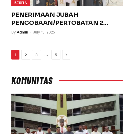
BERITA
PENERIMAAN JUBAH
PENCOBAAN/PERTOBATAN 2
SAUDARA: Tahun Novisiat
By
Admin
July 15, 2025
2025/2026
Next
…
1
2
3
5
KOMUNITAS